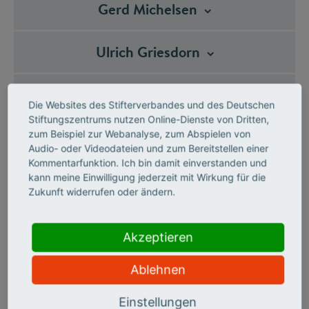
Gerd
Michelsen
Ulrich
Griesdorn
Matthias
Bergmann
Die Websites des Stifterverbandes und des Deutschen
Stiftungszentrums nutzen Online-Dienste von Dritten,
Anke
Brummer-Kohler
zum Beispiel zur Webanalyse, zum Abspielen von
Audio- oder Videodateien und zum Bereitstellen einer
Kommentarfunktion. Ich bin damit einverstanden und
Rebecca
Harms
kann meine Einwilligung jederzeit mit Wirkung für die
Zukunft widerrufen oder ändern.
Siegfried de
Witt
Akzeptieren
Ablehnen
Die Stiftung
wird von einem Kuratorium geleitet. Es ist
einziges Organ der Stiftung. Neben einem geborenen
Einstellungen
Mitglied, das der Stifterverband benennt, gehören dem